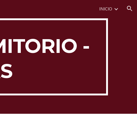
INICIO
ion
ITORIO -
AS